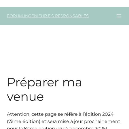
Aller
FORUM INGÉNIEUR·E·S RESPONSABLES
au
contenu
Préparer Ma
Venue
Préparer ma
venue
Attention, cette page se réfère à l’édition 2024
(7ème édition) et sera mise à jour prochainement
pour la 8ème édition (du 4 décembre 2025)