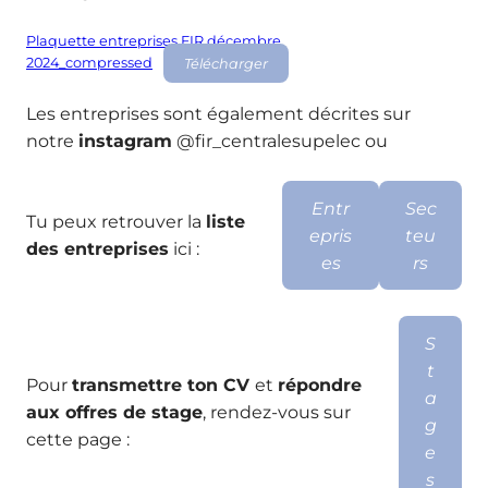
Plaquette entreprises FIR décembre
2024_compressed
Télécharger
Les entreprises sont également décrites sur
notre
instagram
@fir_centralesupelec ou
Entr
Sec
Tu peux retrouver la
liste
epris
teu
des entreprises
ici :
es
rs
S
t
Pour
transmettre ton CV
et
répondre
a
aux offres de stage
, rendez-vous sur
g
cette page :
e
s